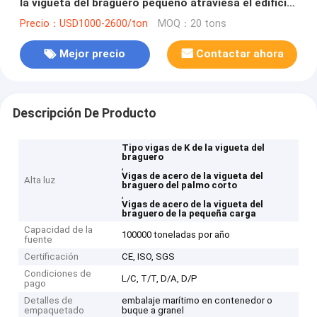
la vigueta del braguero pequeño atraviesa el edificio
de la estructura de acero
Precio：USD1000-2600/ton
MOQ：20 tons
Mejor precio
Contactar ahora
Descripción De Producto
Tipo vigas de K de la vigueta del
braguero
,
Vigas de acero de la vigueta del
Alta luz
braguero del palmo corto
,
Vigas de acero de la vigueta del
braguero de la pequeña carga
Capacidad de la
100000 toneladas por año
fuente
Certificación
CE, ISO, SGS
Condiciones de
L/C, T/T, D/A, D/P
pago
Detalles de
embalaje marítimo en contenedor o
empaquetado
buque a granel