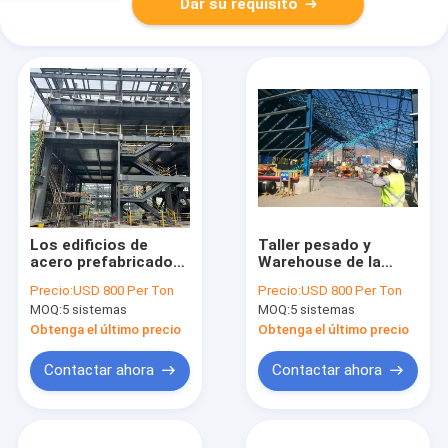
Dar su requisito
Los edificios de
Taller pesado y
acero prefabricados
Warehouse de la
del piso múltiple
estructura de acero
Precio:
USD 800 Per Ton
Precio:
USD 800 Per Ton
galvanizaron el
de las grúas de
MOQ:
5 sistemas
MOQ:
5 sistemas
tratamiento
puente de arriba
superficial Gr50
Obtenga el último precio
Obtenga el último precio
Contactar ahora
Contactar ahora