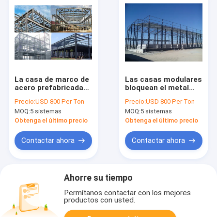
La casa de marco de
Las casas modulares
acero prefabricada
bloquean el metal
grande empareda la
prefabricado de las
Precio:
USD 800 Per Ton
Precio:
USD 800 Per Ton
puerta estructural
paredes del marco de
MOQ:
5 sistemas
MOQ:
5 sistemas
acero modular con el
panel del tejado
Obtenga el último precio
Obtenga el último precio
Contactar ahora
Contactar ahora
Ahorre su tiempo
Permítanos contactar con los mejores
productos con usted.