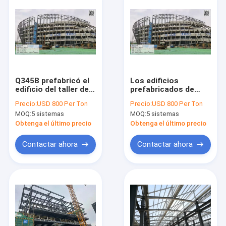
Q345B prefabricó el
Los edificios
edificio del taller de
prefabricados de
Warehouse de la
intensidad alta del
Precio:
USD 800 Per Ton
Precio:
USD 800 Per Ton
escuela de la
hospital del marco
MOQ:
5 sistemas
MOQ:
5 sistemas
estructura de acero
de acero Q235
acanalaron
Obtenga el último precio
Obtenga el último precio
Contactar ahora
Contactar ahora
Hogar
Productos
Sobre nosotros