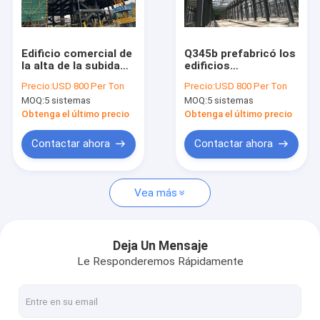
Viaje de la fábrica
Control de calidad
Edificio comercial de
Q345b prefabricó los
la alta de la subida
edificios
Éntrenos en contacto con
del marco de acero
estructurales de
Precio:
USD 800 Per Ton
Precio:
USD 800 Per Ton
de piso de la
acero industriales de
MOQ:
5 sistemas
MOQ:
5 sistemas
estructura oficina
Warehouse de la
Pida una cita
multi prefabricada
granja
Obtenga el último precio
Obtenga el último precio
del hotel
Contactar ahora
Contactar ahora
Fabricación de acero estructural
Vea más
Fabricación de acero pesada
Fabricación de acero del metal
Deja Un Mensaje
Le Responderemos Rápidamente
fabricaciones de chapa
Construcción de edificios de acero de la alta subida