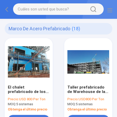
Marco De Acero Prefabricado
(18)
El chalet
Taller prefabricado
prefabricado de los
de Warehouse de la
edificios de marco de
cabina del marco de
Precio:
USD 800 Per Ton
Precio:
USD800 Per Ton
acero del indicador
acero de la cubierta
MOQ:
5 sistemas
MOQ:
5 sistemas
ligero del metal
con la grúa Q345B
dirigió de varios
Obtenga el último precio
Obtenga el último precio
pisos