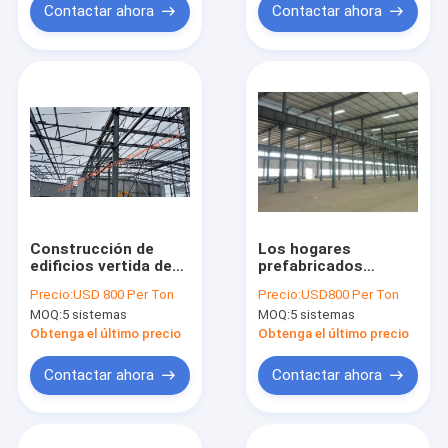
Contactar ahora
Contactar ahora
Construcción de
Los hogares
edificios vertida de
prefabricados
marco de la
generales del marco
Precio:
USD 800 Per Ton
Precio:
USD800 Per Ton
estructura de acero
de acero atan los
MOQ:
5 sistemas
MOQ:
5 sistemas
de la subida del
deportes grandes
almacenamiento de
Hall Cow Shed Farm
Obtenga el último precio
Obtenga el último precio
haz de acero de H
del espacio
alta
Contactar ahora
Contactar ahora