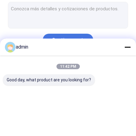
construcción estructural del marco de acero
Puente de viga de acero
Puente de braguero de acero
Continuar
Puente peatonal del paso superior
admin
Marco de acero prefabricado
Nuestras Categorías
11:42 PM
el enmarcar de acero ligero
Good day, what product are you looking for?
estructura de acero galvanizada
Fabricación de acero inoxidable
Calle de acero poste ligero
Fabricación de acero
Fabricación de acero
Fabricación d
Estructuras de arriba de la muestra
estructural
pesada
del metal