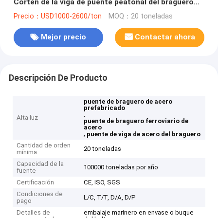
Corten de la viga de puente peatonal del braguero
del ferrocarril
Precio：USD1000-2600/ton
MOQ：20 toneladas
Mejor precio
Contactar ahora
Descripción De Producto
puente de braguero de acero
prefabricado
,
Alta luz
puente de braguero ferroviario de
acero
,
puente de viga de acero del braguero
Cantidad de orden
20 toneladas
mínima
Capacidad de la
100000 toneladas por año
fuente
Certificación
CE, ISO, SGS
Condiciones de
L/C, T/T, D/A, D/P
pago
Detalles de
embalaje marinero en envase o buque