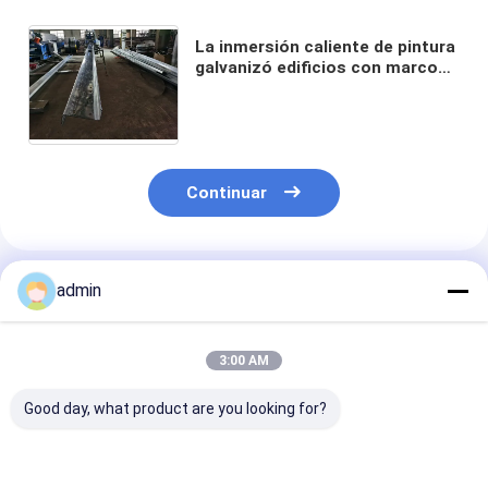
La inmersión caliente de pintura
galvanizó edificios con marco
de acero diseña aves de corral
de la vertiente del granero de
vaca
Continuar
Productos Recomendados
admin
3:00 AM
Good day, what product are you looking for?