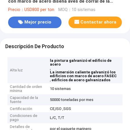
con marco de acero diseña aves de corral de la
vertiente del granero de vaca
Precio：USD800 per ton
MOQ：10 sistemas
Mejor precio
Contactar ahora
Descripción De Producto
la pintura galvanizó el edificio de
acero
,
Alta luz
La inmersión caliente galvanizó los
edificios con marco de acero FASEC
,
edificios de acero galvanizados
Cantidad de orden
10 sistemas
mínima
Capacidad de la
50000 toneladas por mes
fuente
Certificación
CE,ISO ,SGS
Condiciones de
L/C, T/T
pago
Detalles de
por el paquete marinero