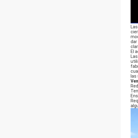
Las
cie
mod
dar
cla
El 
Las
uti
fab
cua
las
Ven
Red
Ten
Ens
Req
alg