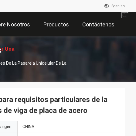
Spanish
re Nosotros
Productos
Contáctenos
s
ar Una
es De La Pasarela Unicelular De La
zación
ra requisitos particulares de la
s de viga de placa de acero
origen
CHINA