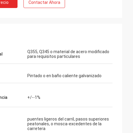
recio
Contactar Ahora
Q355, Q345 o material de acero modificado
al
para requisitos particulares
Pintado o en baño caliente galvanizado
ncia
+/--1%
puentes ligeros del carril, pasos superiores
peatonales, o mosca-excedentes de la
carretera