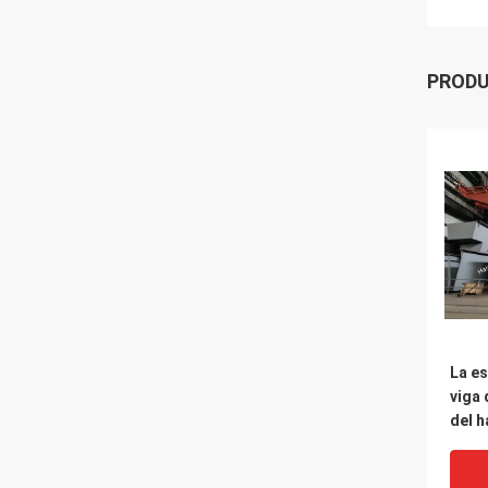
PROD
La es
viga 
del h
autó
sume