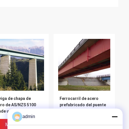
viga de chapa de
Ferrocarril de acero
ro de AS/NZS 5100
prefabricado del puente
nde un puente sobre la
de la viga de chapa en
admin
retera prefabricada
venta resistente
Multicell del palmo
Mejor Precio
Mejor Precio