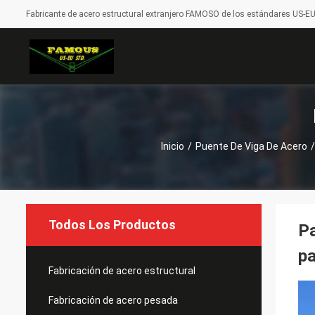
Fabricante de acero estructural extranjero FAMOSO de los estándares US-EU-
Inicio
/
Puente De Viga De Acero
/
Todos Los Productos
Pa
pa
Fabricación de acero estructural
Fabricación de acero pesada