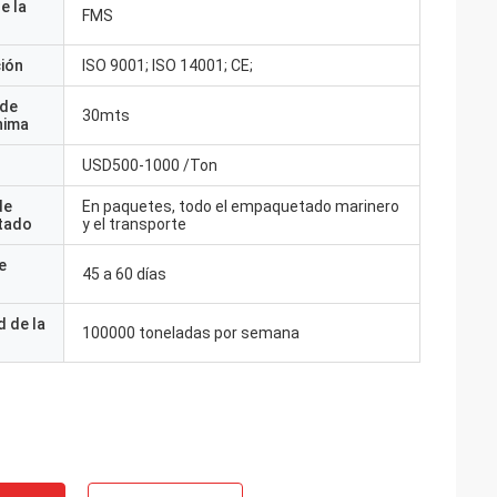
e la
FMS
ción
ISO 9001; ISO 14001; CE;
 de
30mts
nima
USD500-1000 /Ton
de
En paquetes, todo el empaquetado marinero
tado
y el transporte
e
45 a 60 días
 de la
100000 toneladas por semana