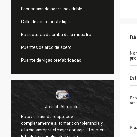
Fabricación de acero inoxidable
Calle de acero poste ligero
Estructuras de arriba de la muestra
DA
Puentes de arco de acero
No
pro
Puente de vigas prefabricadas
Est
Pro
ser
Joseph Alexander
Estoy sintiendo respetado
¡Los b
completamente al tomar con tolerancia y
siempr
Pla
ella dio siempre el mejor consejo. El primer
contes
lote de los paneles del puente
gran tr