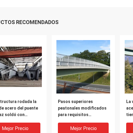
UCTOS RECOMENDADOS
tructura rodada la
Pasos superiores
La 
de acero del puente
peatonales modificados
ace
az soldó con
para requisitos
tie
gena caliente
particulares de la
car
rgida galvanizado
pasarela unicelular de la
de 
Mejor Precio
Mejor Precio