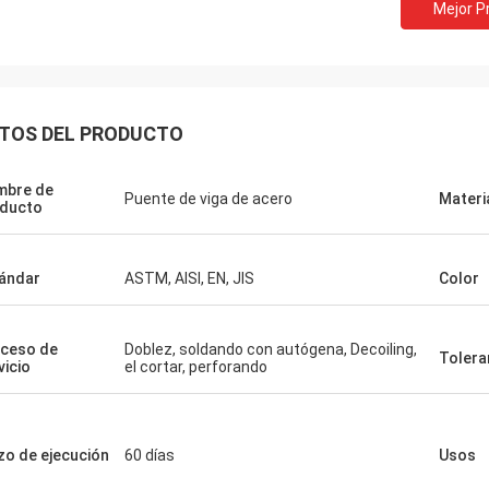
Mejor P
TOS DEL PRODUCTO
mbre de
Puente de viga de acero
Materi
ducto
ándar
ASTM, AISI, EN, JIS
Color
ceso de
Doblez, soldando con autógena, Decoiling,
Tolera
vicio
el cortar, perforando
Donald Mcwayne
uenos miembros de equipo ofrecen
e el presupuesto a tiempo y
zo de ejecución
60 días
Usos
tan a preguntas con la paciencia,
abajo!