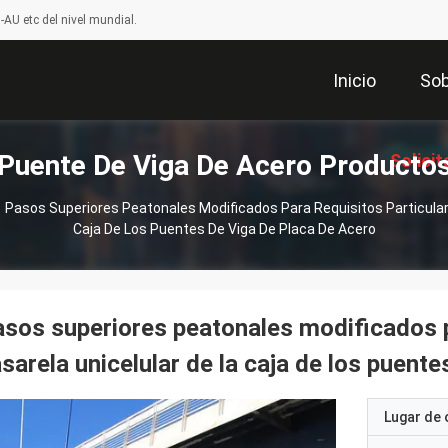
AU etc del nivel mundial.
Inicio
Sob
Puente De Viga De Acero Producto
Solicit
Pasos Superiores Peatonales Modificados Para Requisitos Particular
Caja De Los Puentes De Viga De Placa De Acero
Coti
sos superiores peatonales modificados pa
sarela unicelular de la caja de los puente
Lugar de 