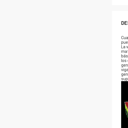
DE
Cua
pue
La 
mat
bás
los
gen
vig
gen
sup