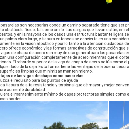
 pasarelas son necesarias donde un camino separado tiene que ser pro
rto obstáculo físico, tal como un río. Las cargas que llevan están, en re
estos, y en la mayoría de los casos una estructura bastante ligera se
 un palmo claro largo, y tiesura entonces se convierte en una consid
ramente en la visión al público y por lo tanto a la atención cuidadosa d
acero ofrece económico y las formas atractivas de construcción que se
 vigas de chapa de acero son muy de uso general para las pasarelas e
lizan una configuración completamente de acero mientras que el corte
ricado. El reborde superior de la viga de chapa de acero actúa como el
lquier lado de la caja. Esta forma tiene las ventajas de la buena tiesura
 superficies limpias que minimizan mantenimiento.
tajas de las vigas de chapa como pasarelas
uzca el requisito para los puntos de ayuda
ga tiesura de alta resistencia y torsional que dé mayor y mejor conv
ure aumentó durabilidad
uiera el mantenimiento mínimo de capas protectoras simples como e
unos bordes