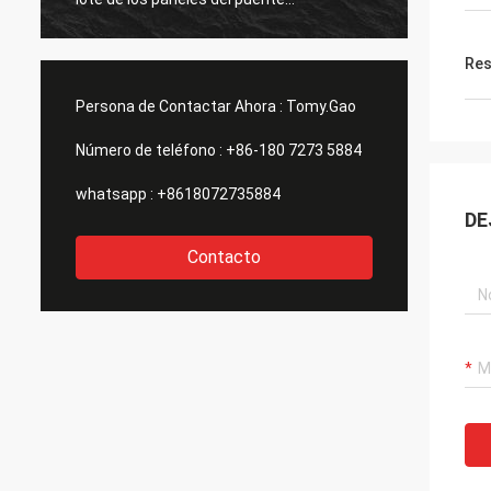
conseguidos es grande también. gracias
todas.
Res
Persona de Contactar Ahora :
Tomy.Gao
Número de teléfono :
+86-180 7273 5884
whatsapp :
+8618072735884
DE
Contacto