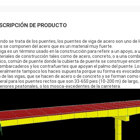
SCRIPCIÓN DE PRODUCTO
ndo se trata de los puentes, los puentes de viga de acero son uno de
s se componen del acero que es un material muy fuerte.
viga es un término usado en la construcción para referir a un apoyo, a
eriales de construcción tales como de acero, concreto, o a una combi
ico, común de puente donde la cubierta de puente se construye encim
 embarcaderos y los contrafuertes que apoyan el palmo del puente. Lo
eralmente tampoco los haces supuesta porque su forma es evocadora d
a de las vigas, que se hacen de acero o de concreto y se forman como 
eral para los puentes rectos que son 33-650 pies (10-200 m) de largo, p
eriores peatonales, o los mosca-excedentes de la carretera.