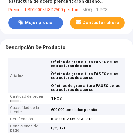
estructura de acero prefabricaron diseño
constructivo comercial
Precio：USD1000~USD2500 per ton
MOQ：1 PCS
Mejor precio
Contactar ahora
Descripción De Producto
Oficina de gran altura FASEC de las
estructuras de acero
,
Oficina de gran altura FASEC de las
Alta luz
estructuras de aceros
,
Oficinas de gran altura FASEC de las
estructuras de aceros
Cantidad de orden
1 PCS
mínima
Capacidad de la
600.000 toneladas por año
fuente
Certificación
ISO9001:2008, SGS, etc.
Condiciones de
L/C, T/T
pago