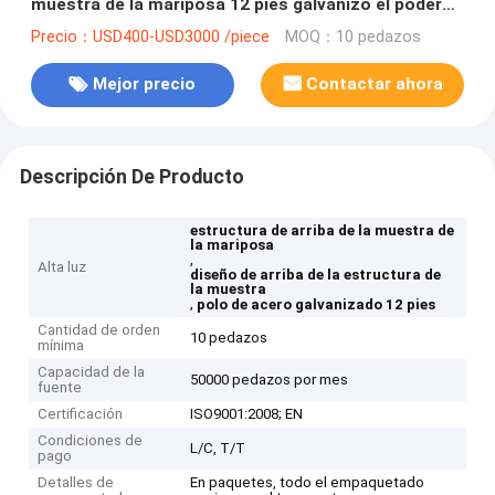
muestra de la mariposa 12 pies galvanizó el poder
poste de acero
Precio：USD400-USD3000 /piece
MOQ：10 pedazos
Mejor precio
Contactar ahora
Descripción De Producto
estructura de arriba de la muestra de
la mariposa
,
Alta luz
diseño de arriba de la estructura de
la muestra
,
polo de acero galvanizado 12 pies
Cantidad de orden
10 pedazos
mínima
Capacidad de la
50000 pedazos por mes
fuente
Certificación
ISO9001:2008; EN
Condiciones de
L/C, T/T
pago
Detalles de
En paquetes, todo el empaquetado