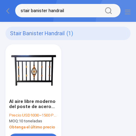
Stair Banister Handrail
(1)
Al aire libre moderno
del poste de acero
negro del hardware
Precio:
USD1000~1500 PER Ton
de la barandilla de
MOQ:
10 toneladas
Stair Railing Banister
de la cerca
Obtenga el último precio